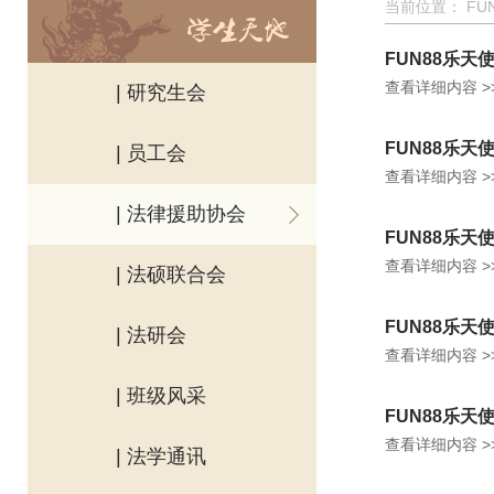
当前位置：
FU
FUN88乐
查看详细内容 >
| 研究生会
FUN88乐
| 员工会
查看详细内容 >
| 法律援助协会
FUN88乐
查看详细内容 >
| 法硕联合会
FUN88乐
| 法研会
查看详细内容 >
| 班级风采
FUN88乐
查看详细内容 >
| 法学通讯