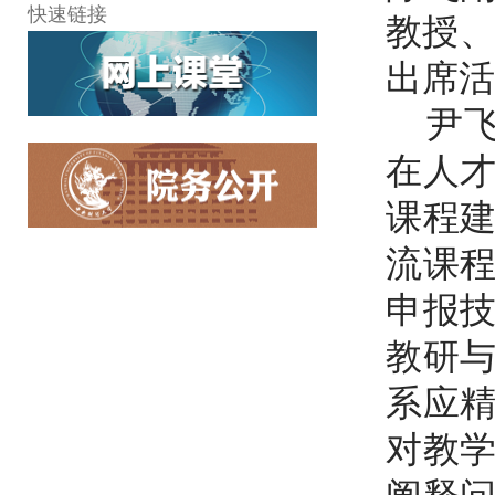
快速链接
教授、
出席活
尹飞
在人
课程
流课
申报
教研
系应
对教