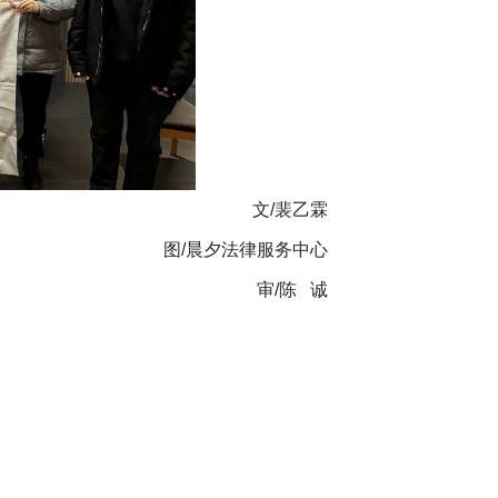
文/裴乙霖
图/晨夕法律服务中心
审/陈 诚