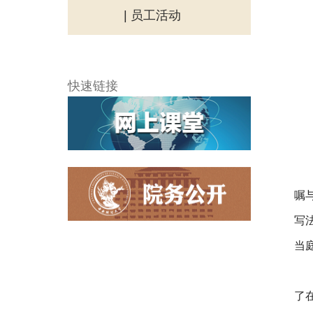
| 员工活动
快速链接
嘱
写
当
了