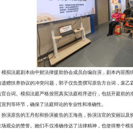
模拟法庭剧本由中财法律援助协会成员自编自演，剧本内容围
与遗赠扶养协议的冲突问题，郭子仪负责撰写原告方台词，裴乙
法官台词。模拟法庭严格按照真实法庭程序进行，包括开庭前的
庭宣判等环节，确保了法庭辩论的专业性和准确性。
扮演原告的王丹彤和扮演被告的王海燕，扮演法官的安丽以及
在场观众的赞誉。她们不仅准确传达了法律精神，也使得整个模