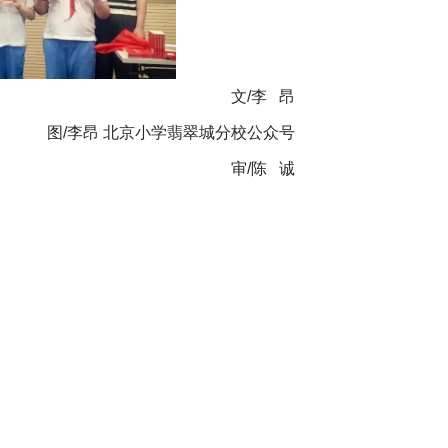
文/李 昂
图/李昂 北京小学翡翠城分校公众号
审/陈 诚