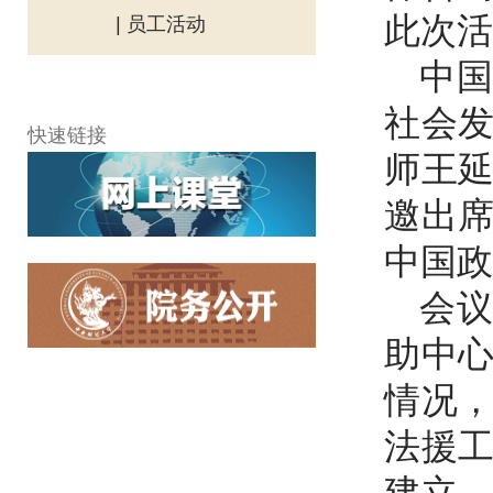
此次活
| 员工活动
中
社会
快速链接
师王
邀出
中国政
会
助中
情况
法援
建立