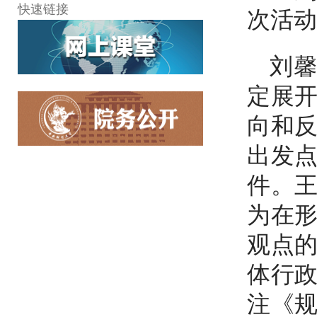
快速链接
次活动
刘
定展
向和
出发
件。
为在
观点
体行
注《