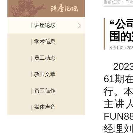
当前位置：
FU
“公
| 讲座论坛
围的
| 学术信息
发布时间：2023
| 员工动态
20
| 教师文萃
61期
行。本
| 员工佳作
主讲
| 媒体声音
FUN
经理刘