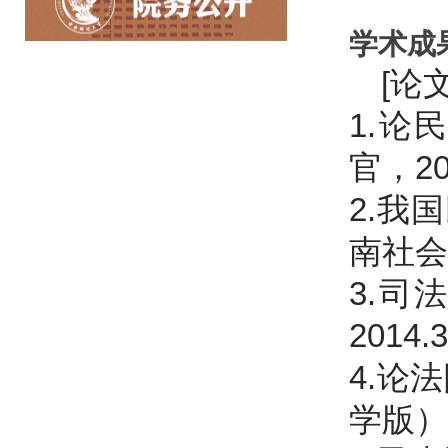
学术成
[论文
1.论
官，201
2.我
南社会科
3.司
2014.3
4.论
学版）,2