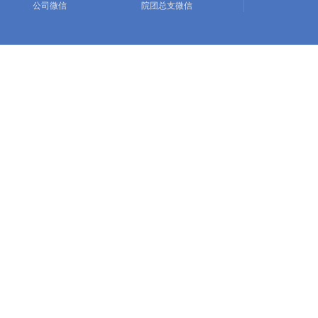
公司微信
院团总支微信