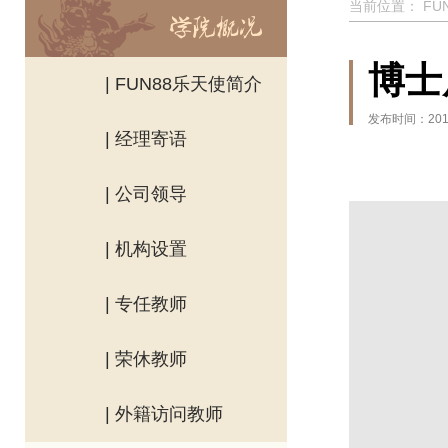
当前位置：
FU
博士
| ​FUN88乐天使简介
发布时间：2017
| 经理寄语
| 公司领导
| 机构设置
| 专任教师
| 荣休教师
| 外籍访问教师