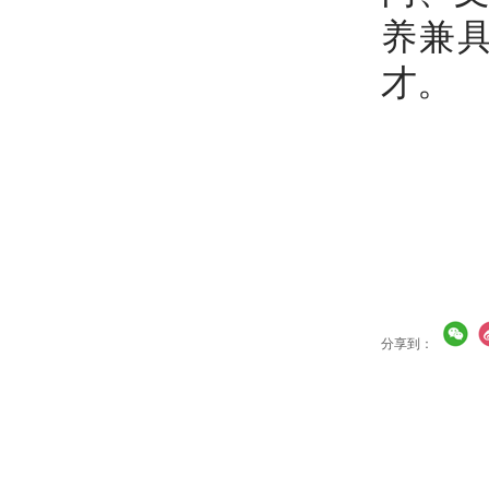
养兼
才。
分享到：