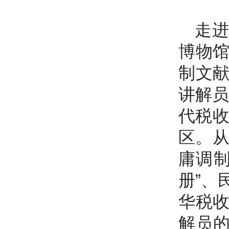
走
博物
制文
讲解员
代税收
区。从
庸调制
册”、
华税
解员的