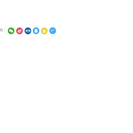
到：
FUN88乐天使
校园门户
图书馆
员工处
教务处
研究生