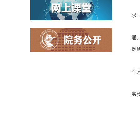
求
通
例
个
实