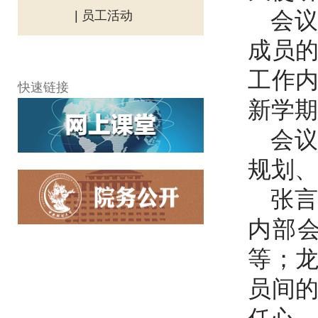
会
| 员工活动
成员
工作
快速链接
新学期
会
规划、
张
内部
等；
员间