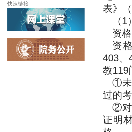
快速链接
表》（
（1
资格
资格
403
教11
①
过的考
②
证明