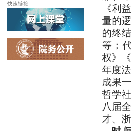
快速链接
《利
量的
的终
等；
权》《
年度法
成果
哲学
八届
才、浙