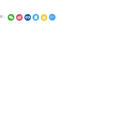
到：
FUN88乐天使
校园门户
图书馆
员工处
教务处
研究生